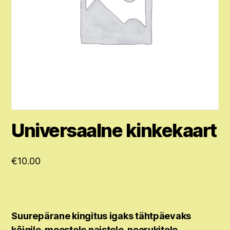
Universaalne kinkekaart
€
10.00
Suurepärane kingitus igaks tähtpäevaks
kõigile-meestele naistele, noorukitele.