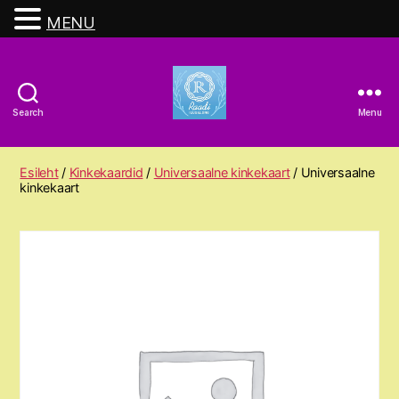
MENU
Search
Menu
Raadi
Ilusalong
Esileht
/
Kinkekaardid
/
Universaalne kinkekaart
/ Universaalne
kinkekaart