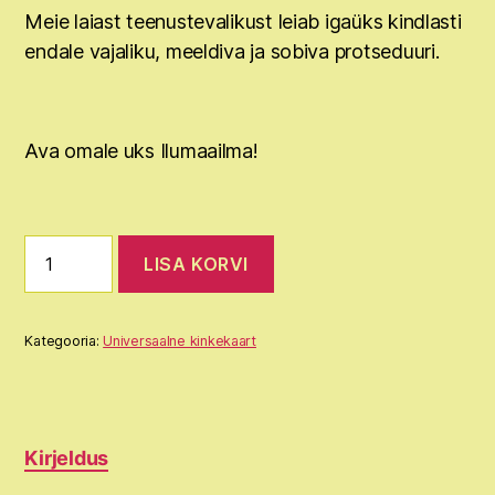
Meie laiast teenustevalikust leiab igaüks kindlasti
endale vajaliku, meeldiva ja sobiva protseduuri.
Ava omale uks Ilumaailma!
Universaalne
LISA KORVI
kinkekaart
kogus
Kategooria:
Universaalne kinkekaart
Kirjeldus