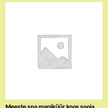
Meeste spa maniküür koos sooja