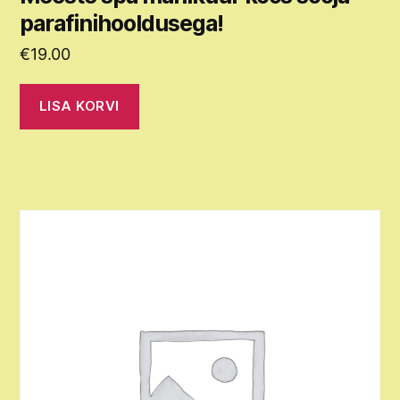
parafinihooldusega!
€
19.00
LISA KORVI