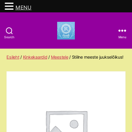
MENU
Search
Menu
Raadi
Ilusalong
Esileht
/
Kinkekaardid
/
Meestele
/ Stiilne meeste juukselõikus!