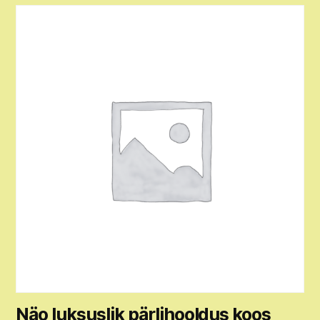
Näo luksuslik pärlihooldus koos