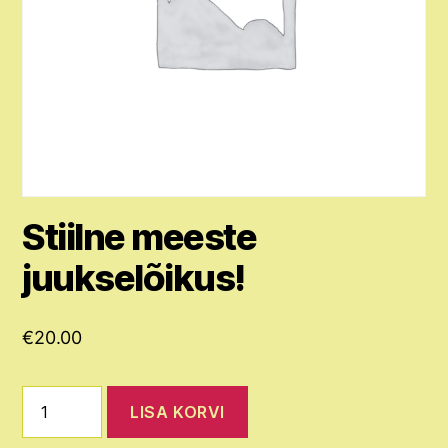
Stiilne meeste
juukselõikus!
€
20.00
Stiilne
LISA KORVI
meeste
juukselõikus!