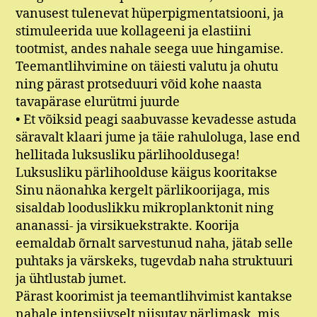
vanusest tulenevat hüperpigmentatsiooni, ja
stimuleerida uue kollageeni ja elastiini
tootmist, andes nahale seega uue hingamise.
Teemantlihvimine on täiesti valutu ja ohutu
ning pärast protseduuri võid kohe naasta
tavapärase elurütmi juurde
• Et võiksid peagi saabuvasse kevadesse astuda
säravalt klaari jume ja täie rahuloluga, lase end
hellitada luksusliku pärlihooldusega!
Luksusliku pärlihoolduse käigus kooritakse
Sinu näonahka kergelt pärlikoorijaga, mis
sisaldab looduslikku mikroplanktonit ning
ananassi- ja virsikuekstrakte. Koorija
eemaldab õrnalt sarvestunud naha, jätab selle
puhtaks ja värskeks, tugevdab naha struktuuri
ja ühtlustab jumet.
Pärast koorimist ja teemantlihvimist kantakse
nahale intensiivselt niisutav pärlimask, mis