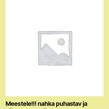
Meestele!!! nahka puhastav ja