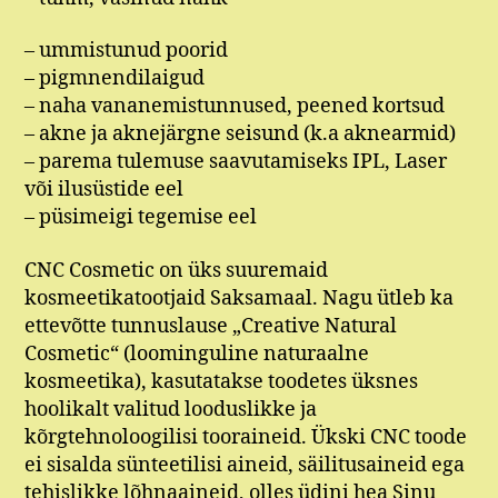
– ummistunud poorid
– pigmnendilaigud
– naha vananemistunnused, peened kortsud
– akne ja aknejärgne seisund (k.a aknearmid)
– parema tulemuse saavutamiseks IPL, Laser
või ilusüstide eel
– püsimeigi tegemise eel
CNC Cosmetic on üks suuremaid
kosmeetikatootjaid Saksamaal. Nagu ütleb ka
ettevõtte tunnuslause „Creative Natural
Cosmetic“ (loominguline naturaalne
kosmeetika), kasutatakse toodetes üksnes
hoolikalt valitud looduslikke ja
kõrgtehnoloogilisi tooraineid. Ükski CNC toode
ei sisalda sünteetilisi aineid, säilitusaineid ega
tehislikke lõhnaaineid, olles üdini hea Sinu