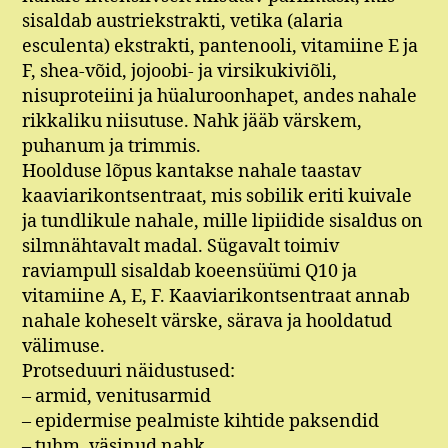
sisaldab austriekstrakti, vetika (alaria
esculenta) ekstrakti, pantenooli, vitamiine E ja
F, shea-võid, jojoobi- ja virsikukiviõli,
nisuproteiini ja hüaluroonhapet, andes nahale
rikkaliku niisutuse. Nahk jääb värskem,
puhanum ja trimmis.
Hoolduse lõpus kantakse nahale taastav
kaaviarikontsentraat, mis sobilik eriti kuivale
ja tundlikule nahale, mille lipiidide sisaldus on
silmnähtavalt madal. Sügavalt toimiv
raviampull sisaldab koeensüümi Q10 ja
vitamiine A, E, F. Kaaviarikontsentraat annab
nahale koheselt värske, särava ja hooldatud
välimuse.
Protseduuri näidustused:
– armid, venitusarmid
– epidermise pealmiste kihtide paksendid
– tuhm, väsinud nahk