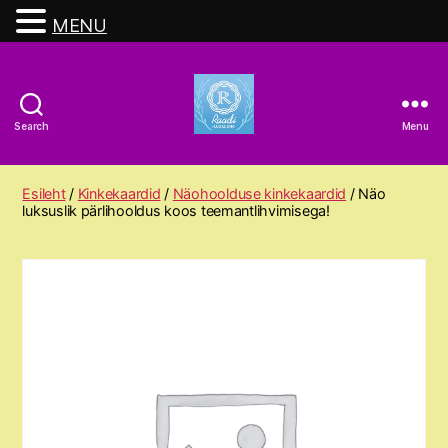
MENU
Search
Menu
Raadi
Ilusalong
Esileht
/
Kinkekaardid
/
Näohoolduse kinkekaardid
/ Näo
luksuslik pärlihooldus koos teemantlihvimisega!