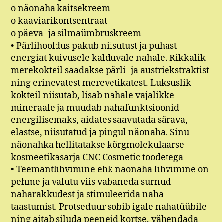
o näonaha kaitsekreem
o kaaviarikontsentraat
o päeva- ja silmaümbruskreem
• Pärlihooldus pakub niisutust ja puhast
energiat kuivusele kalduvale nahale. Rikkalik
merekokteil saadakse pärli- ja austriekstraktist
ning erinevatest merevetikatest. Luksuslik
kokteil niisutab, lisab nahale vajalikke
mineraale ja muudab nahafunktsioonid
energilisemaks, aidates saavutada särava,
elastse, niisutatud ja pingul näonaha. Sinu
näonahka hellitatakse kõrgmolekulaarse
kosmeetikasarja CNC Cosmetic toodetega
• Teemantlihvimine ehk näonaha lihvimine on
pehme ja valutu viis vabaneda surnud
naharakkudest ja stimuleerida naha
taastumist. Protseduur sobib igale nahatüübile
ning aitab siluda peeneid kortse, vähendada