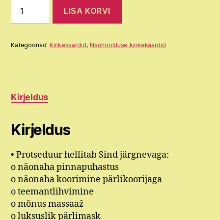
Näo
LISA KORVI
luksuslik
pärlihooldus
koos
teemantlihvimisega!
Kategooriad:
Kinkekaardid
,
Näohoolduse kinkekaardid
kogus
Kirjeldus
Kirjeldus
• Protseduur hellitab Sind järgnevaga:
o näonaha pinnapuhastus
o näonaha koorimine pärlikoorijaga
o teemantlihvimine
o mõnus massaaž
o luksuslik pärlimask