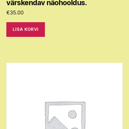
värskendav näohooldus.
€
35.00
LISA KORVI